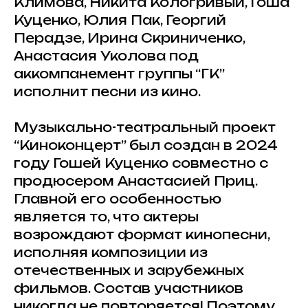
Климова, Никита Кологривый, Гоша
Куценко, Юлия Пак, Георгий
Перадзе, Ирина Скриниченко,
Анастасия Уколова под
аккомпанемент группы “ГК”
исполнит песни из кино.
Музыкально-театральный проект
“Киноконцерт” был создан в 2024
году Гошей Куценко совместно с
продюсером Анастасией Приц.
Главной его особенностью
является то, что актеры
возрождают формат кинопесни,
исполняя композиции из
отечественных и зарубежных
фильмов. Состав участников
никогда не повторяется! Поэтому