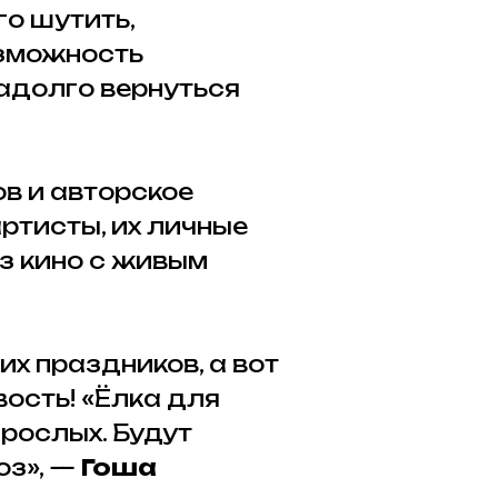
го шутить,
озможность
надолго вернуться
ов и авторское
ртисты, их личные
з кино с живым
их праздников, а вот
ость! «Ёлка для
рослых. Будут
оз», —
Гоша