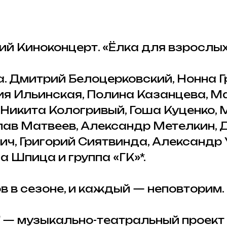
й Киноконцерт. «Ёлка для взрослых
. Дмитрий Белоцерковский, Нонна Г
ия Ильинская, Полина Казанцева, Ма
 Никита Кологривый, Гоша Куценко,
лав Матвеев, Александр Метелкин, 
ич, Григорий Сиятвинда, Александр 
 Шпица и группа «ГК»*.
в в сезоне, и каждый — неповторим.
" — музыкально-театральный проект