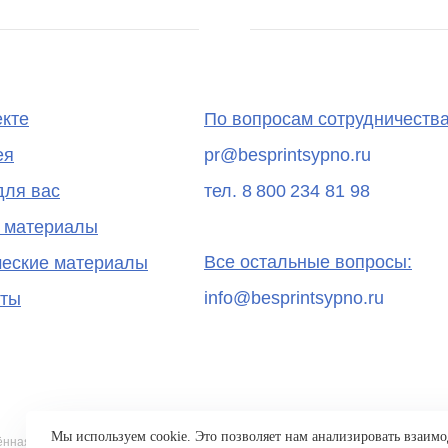
екте
По вопросам сотрудничества
ея
pr@besprintsypno.ru
для вас
тел. 8 800 234 81 98
 материалы
Все остальные вопросы:
ческие материалы
info@besprintsypno.ru
кты
Мы используем cookie. Это позволяет нам анализировать взаимод
нная на страницах сайта, носит исключительно информационный характер. 