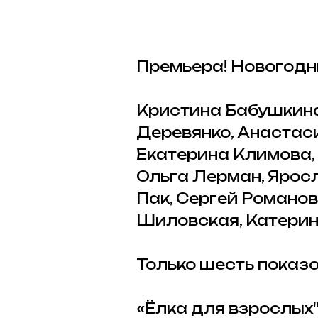
Премьера! Новогодни
Кристина Бабушкина
Деревянко, Анастас
Екатерина Климова,
Ольга Лерман, Ярос
Пак, Сергей Романов
Шиловская, Катерина
Только шесть показо
«Ёлка для взрослых