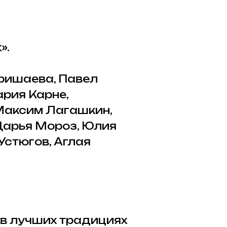
».
ришаева, Павел
рия Карне,
 Максим Лагашкин,
Дарья Мороз, Юлия
Устюгов, Аглая
 в лучших традициях