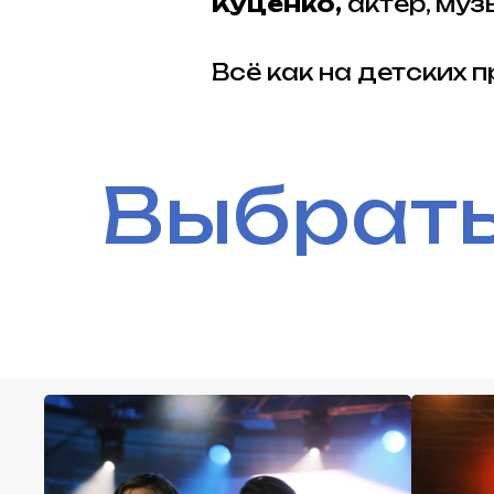
Куценко,
актер, муз
Всё как на детских 
Выбрать