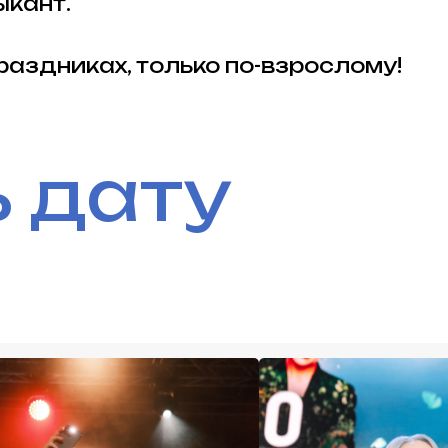
ыкант.
праздниках, только по-взрослому!
 дату