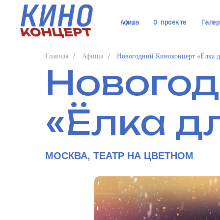
Афиша
О проекте
Галер
Главная
/
Афиша
/
Новогодний Киноконцерт «Ёлка д
Новогод
«Ёлка д
МОСКВА, ТЕАТР НА ЦВЕТНОМ