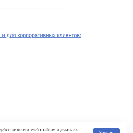
 и для корпоративных клиентов:
ействие посетителей с сайтом и делать его
Для получения точной информации о мероприятиях, составе
Хорошо