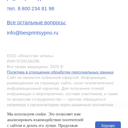
тел. 8 800 234 81 98
Все остальные вопросы:
info@besprintsypno.ru
ООО «Искусство читать»
ИНН 9728156296
Все права защищены, 2025
©
Политика в отношении обработки персональных данных
Сайт не является публичной офертой. Информация,
размещённая на страницах сайта, носит исключительно
информационный характер. Для получения точной
информации о мероприятиях, составе участников, а также
по вопросам сотрудничества — просим обращаться
напрямую к организаторам через указанные контактные
данные.
Мы используем cookie. Это позволяет нам
анализировать взаимодействие посетителей
Организаторы оставляют за собой право вносить
Хорошо
с сайтом и делать его лучше. Продолжая
изменения в состав участников, формат мероприятия,